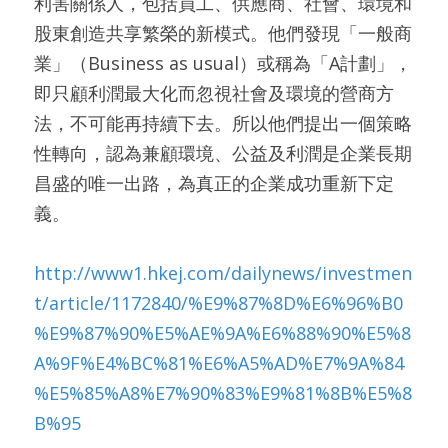
利害關係人，包括員工、供應商、社會、環境和
股東創造共享繁榮的新模式。他們發現「一般商
業」（Business as usual）或稱為「A計劃」，
即只顧利潤最大化而忽視社會及環境的營商方
法，不可能再持續下去。所以他們提出一個策略
性轉向，認為兼顧環境、公益及利潤是企業長期
昌盛的唯一出路，為真正的企業成功重新下定
義。
http://www1.hkej.com/dailynews/investmen
t/article/1172840/%E9%87%8D%E6%96%B0
%E9%87%90%E5%AE%9A%E6%88%90%E5%8
A%9F%E4%BC%81%E6%A5%AD%E7%9A%84
%E5%85%A8%E7%90%83%E9%81%8B%E5%8
B%95