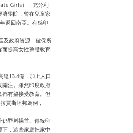
e Girls），充分利
經濟學院，曾在兒童家
於2004年返回南亞。有感印
社區及政府資源，確保所
從而提高女性整體教育
達13.4億，加上人口
度關注。雖然印度政府
童都有望接受教育。但
以拉賈斯坦邦為例，
統仍罪魁禍首。傳統印
觀下，這些家庭把家中