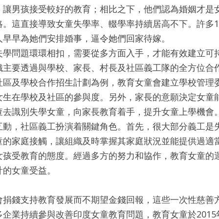
，讓男孩接受較好的教育；相比之下，他們認為婚姻才是
。這直接導致女童失學率、輟學率持續居高不下。許多1
人早早為她們安排婚事，逼令她們回家待嫁。
失學問題環環相扣，需要從多方面入手，才能有效建立可
織主要透過與學校、家長、村長及社區義工隊的全方位合
社區及學校合作招生計劃為例，教育女童會建立學校管理
女生在學校及社區的參與度。另外，家長的意願決定女童
查去識別失學女童，向家長教育着手，提升女童上學機會
互動，社區義工扮演着關鍵角色。首先，很大部分義工是
童的家庭接觸，讓組織及時掌握其家庭狀況並能提供過適
女孩受教育的態度。經過多方的努力和協作，教育女童的
計的女童受益。
會捐錢支持教育發展而不期望金錢回報，這些一次性慈善
企業持續參與改善印度女童教育問題，教育女童於201