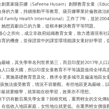
家薩芬娜（Safeena Husain）創辦教育女童（Educat
自身的力量，持續推動平等教育。薩芬娜畢業於倫敦政治
 Family Health International）工作了7年，並
，她想貢獻自己的力量，從根本解決教育平等問題。
定隨心之所向，成立非政府組織教育女童，致力透過現有
教育的機會，並保證當中的課堂環境能讓女童好好學習，
嚴峻，其失學率名列世界第三，而且印度於2017年人口高
為人口最大國，所以印度女童教育不平等議題值得全球高
革，實施基礎教育普及化，務求令更多城市及偏遠地區女
萬女孩無法接受教育，情況不容樂觀。有些地區更為嚴峻，
五年級就要輟學，就算能在校學習，效果亦不理想。
動下仍有數百萬失學女童？歸根究柢，重男輕女的文化傳
，在低收入地區家庭，女性地位就更低。在重男輕女價值