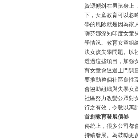
資源傾斜在男孩身上
下，女童教育可以忽略
學的風險就是因為家
薩芬娜深知印度女童
學情況。教育女童組
決女孩失學問題。以
透過這些項目，加強
育女童會透過上門調
要推動整個社區良性
會協助組織與失學女
社區努力改變公眾對
行之有效，令數以萬
首創教育發展債券
傳統上，很多公司都
持續發展。為鼓勵更多