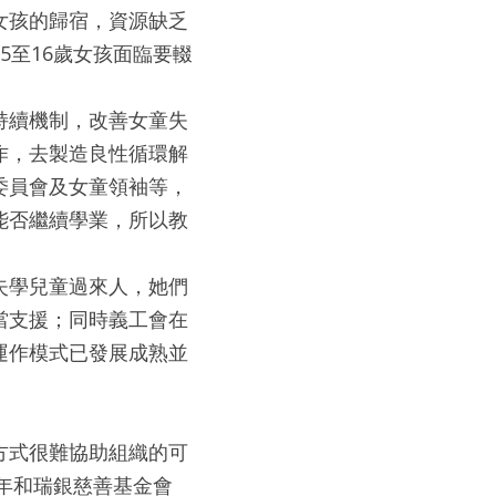
女孩的歸宿，資源缺乏
5至16歲女孩面臨要輟
持續機制，改善女童失
作，去製造良性循環解
委員會及女童領袖等，
能否繼續學業，所以教
。
失學兒童過來人，她們
當支援；同時義工會在
運作模式已發展成熟並
方式很難協助組織的可
5年和瑞銀慈善基金會