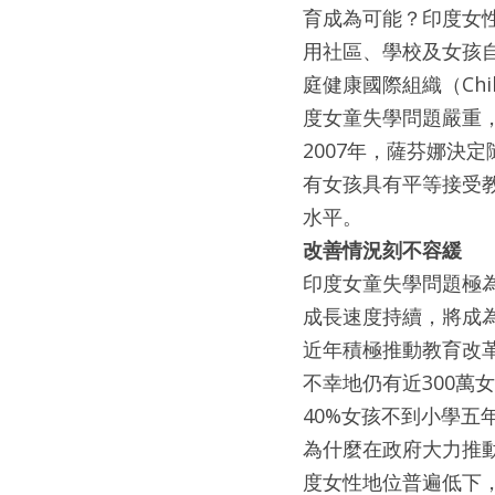
育成為可能？印度女性創業
用社區、學校及女孩
庭健康國際組織（Child
度女童失學問題嚴重
2007年，薩芬娜決
有女孩具有平等接受
水平。
改善情況刻不容緩
印度女童失學問題極為
成長速度持續，將成
近年積極推動教育改
不幸地仍有近300
40%女孩不到小學
為什麼在政府大力推
度女性地位普遍低下