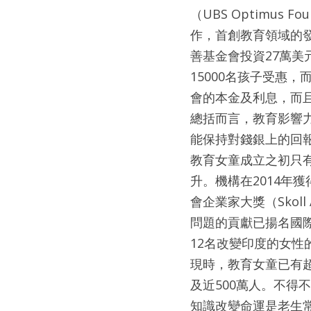
（UBS Optimus Fo
作，首創教育領域的發展影
善基金會投資27萬
15000名孩子受惠
會的本金及利息，而
總括而言，教育影響
能保持對錢銀上的回
教育女童成立之初只
升。機構在2014年獲
會企業家大獎（Skoll A
問題的貢獻已揚名國際
12名改變印度的女性
現時，教育女童已有
及近500萬人。不得
知識改變命運是老生