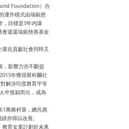
und Foundation）合
債券的運作模式由瑞銀慈
作，目標是3年內讓
會將會退還瑞銀慈善基金
企業在貢獻社會同時又
。
展，影響力亦不斷提
、2015年獲得斯科爾社
見教育女童對解決印度教育平等
選人中脫穎而出，成為
布1萬條村落，總共惠
成績亦得以改善。
。教育女童計劃於未來